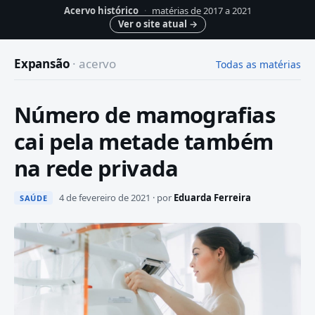
Acervo histórico
·
matérias de 2017 a 2021
Ver o site atual
→
Expansão
· acervo
Todas as matérias
Número de mamografias
cai pela metade também
na rede privada
4 de fevereiro de 2021 · por
Eduarda Ferreira
SAÚDE