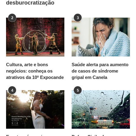
desburocratização
2
3
Cultura, arte e bons
Saúde alerta para aumento
negócios: conheça os
de casos de síndrome
atrativos da 10ª Expocande
gripal em Canela
4
5