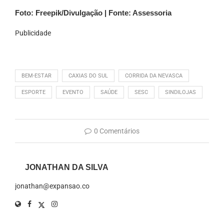
Foto: Freepik/Divulgação | Fonte: Assessoria
Publicidade
BEM-ESTAR
CAXIAS DO SUL
CORRIDA DA NEVASCA
ESPORTE
EVENTO
SAÚDE
SESC
SINDILOJAS
0 Comentários
JONATHAN DA SILVA
jonathan@expansao.co