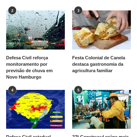
2
3
Defesa Civil reforça
Festa Colonial de Canela
monitoramento por
destaca gastronomia da
previsão de chuva em
agricultura familiar
Novo Hamburgo
4
5
Defesa Civil estadual
27ª Construsul reúne mais