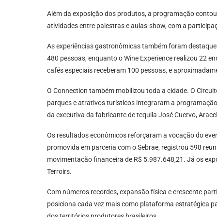
Além da exposição dos produtos, a programação contou 
atividades entre palestras e aulas-show, com a participa
As experiências gastronômicas também foram destaque
480 pessoas, enquanto o Wine Experience realizou 22 en
cafés especiais receberam 100 pessoas, e aproximadament
O Connection também mobilizou toda a cidade. O Circui
parques e atrativos turísticos integraram a programaçã
da executiva da fabricante de tequila José Cuervo, Arace
Os resultados econômicos reforçaram a vocação do even
promovida em parceria com o Sebrae, registrou 598 reun
movimentação financeira de R$ 5.987.648,21. Já os ex
Terroirs.
Com números recordes, expansão física e crescente parti
posiciona cada vez mais como plataforma estratégica pa
dos territórios produtores brasileiros.