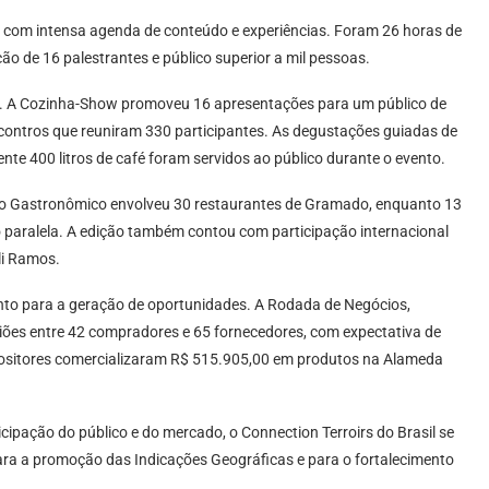
com intensa agenda de conteúdo e experiências. Foram 26 horas de
ção de 16 palestrantes e público superior a mil pessoas.
. A Cozinha-Show promoveu 16 apresentações para um público de
contros que reuniram 330 participantes. As degustações guiadas de
e 400 litros de café foram servidos ao público durante o evento.
to Gastronômico envolveu 30 restaurantes de Gramado, enquanto 13
o paralela. A edição também contou com participação internacional
li Ramos.
to para a geração de oportunidades. A Rodada de Negócios,
iões entre 42 compradores e 65 fornecedores, com expectativa de
positores comercializaram R$ 515.905,00 em produtos na Alameda
cipação do público e do mercado, o Connection Terroirs do Brasil se
ra a promoção das Indicações Geográficas e para o fortalecimento