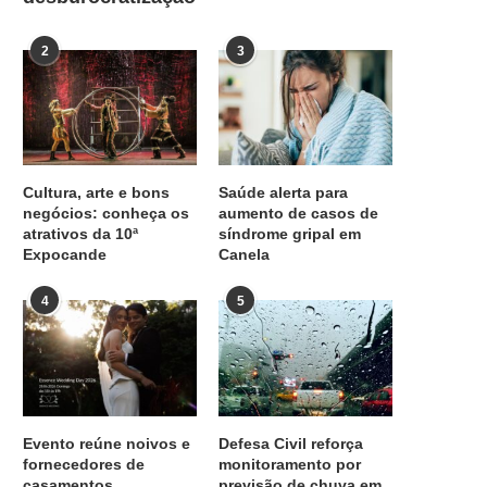
2
3
Cultura, arte e bons
Saúde alerta para
negócios: conheça os
aumento de casos de
atrativos da 10ª
síndrome gripal em
Expocande
Canela
4
5
Evento reúne noivos e
Defesa Civil reforça
fornecedores de
monitoramento por
casamentos
previsão de chuva em