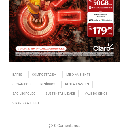
BARES
COMPOSTAGEM
MEIO AMBIENTE
ORGÂNICOS
RESÍDUOS
RESTAURANTES
SÃO LEOPOLDO
SUSTENTABILIDADE
VALE DO SINOS
VIRANDO A TERRA
0 Comentários