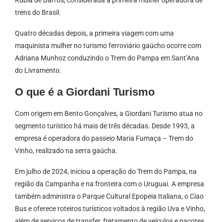
Rubia de Barros, considerada a primeira mulher operadora de
trens do Brasil.
Quatro décadas depois, a primeira viagem com uma
maquinista mulher no turismo ferroviário gaúcho ocorre com
Adriana Munhoz conduzindo o Trem do Pampa em Sant’Ana
do Livramento.
O que é a Giordani Turismo
Com origem em Bento Gonçalves, a Giordani Turismo atua no
segmento turístico há mais de três décadas. Desde 1993, a
empresa é operadora do passeio Maria Fumaça – Trem do
Vinho, realizado na serra gaúcha.
Em julho de 2024, iniciou a operação do Trem do Pampa, na
região da Campanha e na fronteira com o Uruguai. A empresa
também administra o Parque Cultural Epopeia Italiana, o Ciao
Bus e oferece roteiros turísticos voltados à região Uva e Vinho,
além de serviços de transfer, fretamento de veículos e pacotes