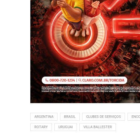
ARGENTINA
BRASIL
CLUBES DE SERVIÇOS
ENC
ROTARY
URUGUAI
VILLA BALLESTER