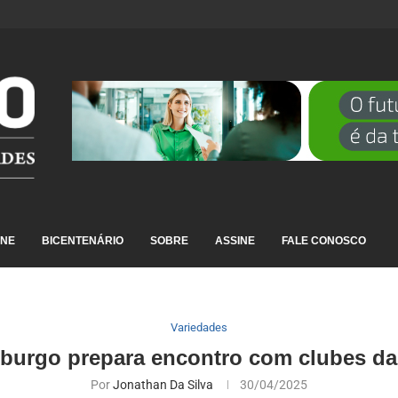
 SÍNDROME GRIPAL EM...
INE
BICENTENÁRIO
SOBRE
ASSINE
FALE CONOSCO
Variedades
burgo prepara encontro com clubes da 
Por
Jonathan Da Silva
30/04/2025