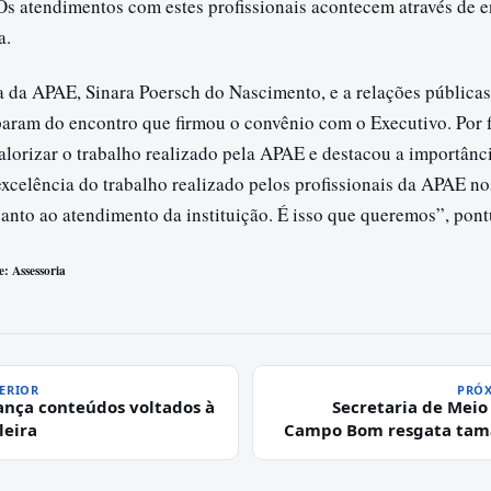
. Os atendimentos com estes profissionais acontecem através d
a.
ra da APAE, Sinara Poersch do Nascimento, e a relações pública
param do encontro que firmou o convênio com o Executivo. Por f
alorizar o trabalho realizado pela APAE e destacou a importânc
xcelência do trabalho realizado pelos profissionais da APAE no
anto ao atendimento da instituição. É isso que queremos”, pon
e: Assessoria
ERIOR
PRÓX
ança conteúdos voltados à
Secretaria de Mei
leira
Campo Bom resgata tam