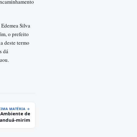
e encaminhamento
s Edemea Silva
im, o prefeito
ia deste termo
s dá
tuou.
IMA MATÉRIA →
o Ambiente de
anduá-mirim