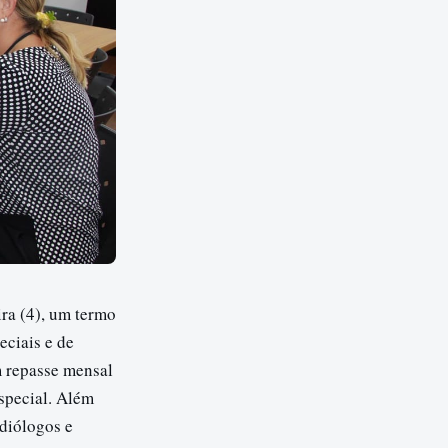
ira (4), um termo
eciais e de
m repasse mensal
special. Além
diólogos e