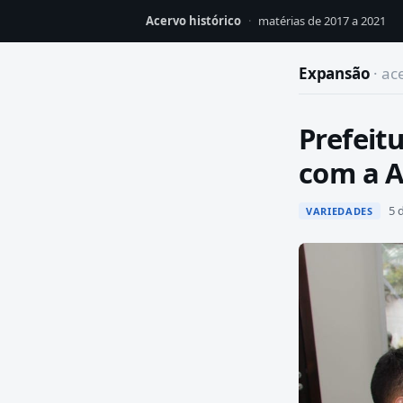
Acervo histórico
·
matérias de 2017 a 2021
Expansão
· ac
Prefeit
com a 
5 d
VARIEDADES