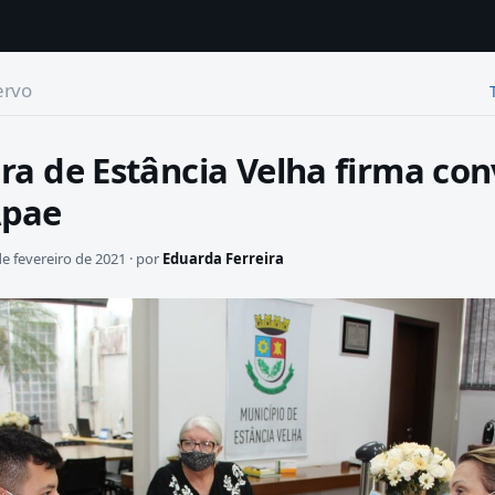
ervo
ura de Estância Velha firma co
Apae
e fevereiro de 2021 · por
Eduarda Ferreira