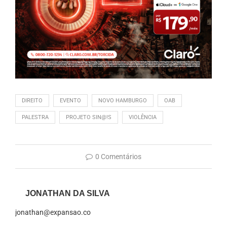
DIREITO
EVENTO
NOVO HAMBURGO
OAB
PALESTRA
PROJETO SIN@!S
VIOLÊNCIA
0 Comentários
JONATHAN DA SILVA
jonathan@expansao.co