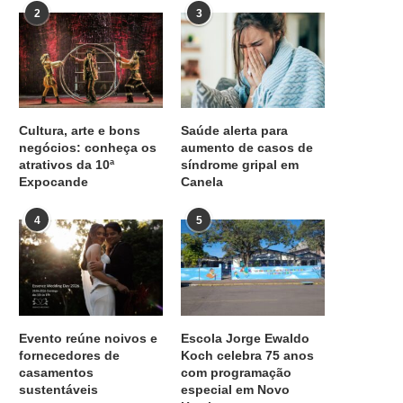
2
3
Cultura, arte e bons
Saúde alerta para
negócios: conheça os
aumento de casos de
atrativos da 10ª
síndrome gripal em
Expocande
Canela
4
5
Evento reúne noivos e
Escola Jorge Ewaldo
fornecedores de
Koch celebra 75 anos
casamentos
com programação
sustentáveis
especial em Novo