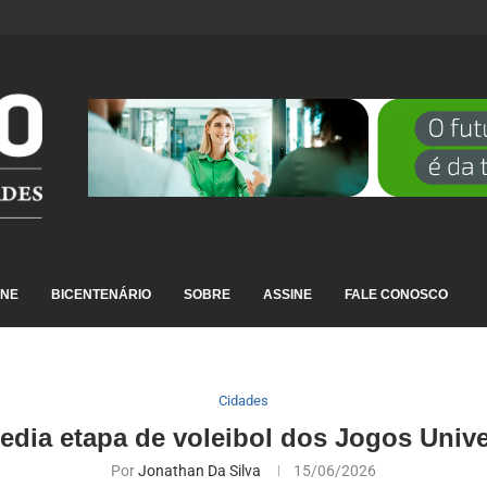
DESTAQUE EM RANKING NACIONAL...
INE
BICENTENÁRIO
SOBRE
ASSINE
FALE CONOSCO
Cidades
dia etapa de voleibol dos Jogos Unive
Por
Jonathan Da Silva
15/06/2026