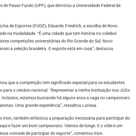
ade de Passo Fundo (UPF), que derrotou a Universidade Federal de
úcha de Esportes (FUGE), Eduardo Friedrich, a escolha de Novo
de na modalidade. “É uma cidade que tem história no voleibol.
ores competições universitárias do Rio Grande do Sul. Novo
ram a seleção brasileira. O esporte está em casa”, destacou
irmou que a competição tem significado especial para os estudantes
o para o cenário nacional. “Representar a minha instituição nos JUGs
e. Inclusive, estamos buscando há alguns anos a vaga no campeonato
meninas. Uma grande experiência”, ressaltou Larissa.
us Irion, também enfatizou a preparação necessária para participar do
qui e fazer um bom campeonato. Viemos de longe. E o vôlei é um
io essa vontade de participar do esporte”, comentou Irion.