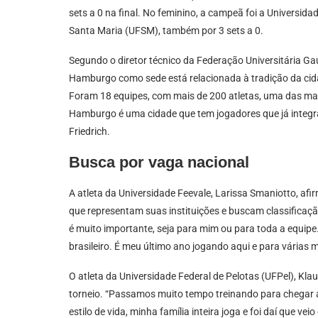
sets a 0 na final. No feminino, a campeã foi a Universid
Santa Maria (UFSM), também por 3 sets a 0.
Segundo o diretor técnico da Federação Universitária Ga
Hamburgo como sede está relacionada à tradição da cida
Foram 18 equipes, com mais de 200 atletas, uma das mai
Hamburgo é uma cidade que tem jogadores que já integra
Friedrich.
Busca por vaga nacional
A atleta da Universidade Feevale, Larissa Smaniotto, af
que representam suas instituições e buscam classificaçã
é muito importante, seja para mim ou para toda a equip
brasileiro. É meu último ano jogando aqui e para várias 
O atleta da Universidade Federal de Pelotas (UFPel), Kla
torneio. “Passamos muito tempo treinando para chegar a
estilo de vida, minha família inteira joga e foi daí que ve