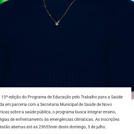
 da 13ª edição do Programa de Educação pelo Trabalho para a Saúde
vida em parceria com a Secretaria Municipal de Saúde de Novo
as sobre a saúde pública, o programa busca integrar ensino,
égias de enfrentamento às emergências climáticas. As inscrições
 estão abertas até as 23h55min deste domingo, 5 de julho.