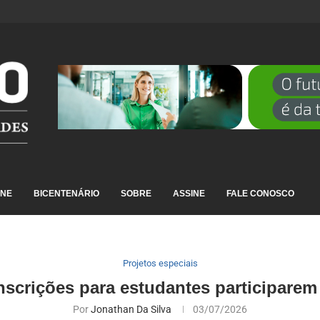
DESTAQUE EM RANKING NACIONAL...
INE
BICENTENÁRIO
SOBRE
ASSINE
FALE CONOSCO
Projetos especiais
inscrições para estudantes participare
Por
Jonathan Da Silva
03/07/2026