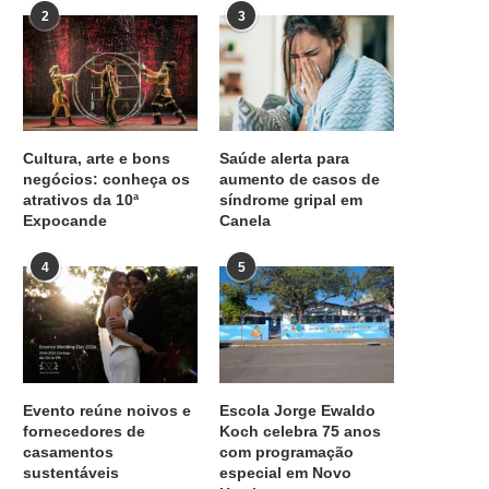
2
3
Cultura, arte e bons
Saúde alerta para
negócios: conheça os
aumento de casos de
atrativos da 10ª
síndrome gripal em
Expocande
Canela
4
5
Evento reúne noivos e
Escola Jorge Ewaldo
fornecedores de
Koch celebra 75 anos
casamentos
com programação
sustentáveis
especial em Novo