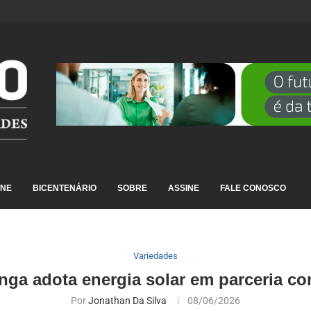
DESTAQUE EM RANKING NACIONAL...
INE
BICENTENÁRIO
SOBRE
ASSINE
FALE CONOSCO
Variedades
nga adota energia solar em parceria 
Por
Jonathan Da Silva
08/06/2026