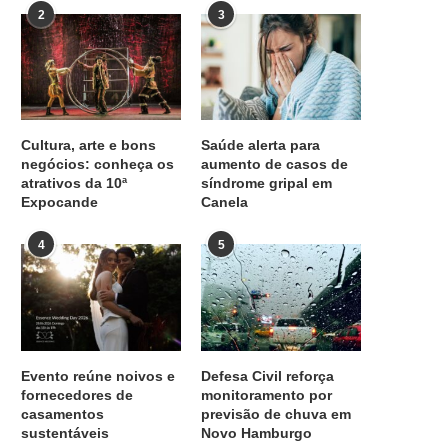
2
3
Cultura, arte e bons
Saúde alerta para
negócios: conheça os
aumento de casos de
atrativos da 10ª
síndrome gripal em
Expocande
Canela
4
5
Evento reúne noivos e
Defesa Civil reforça
fornecedores de
monitoramento por
casamentos
previsão de chuva em
sustentáveis
Novo Hamburgo