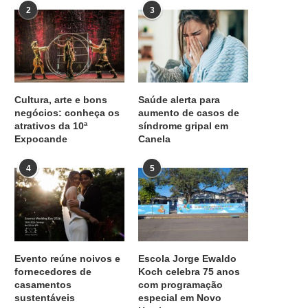
2
3
Cultura, arte e bons
Saúde alerta para
negócios: conheça os
aumento de casos de
atrativos da 10ª
síndrome gripal em
Expocande
Canela
4
5
Evento reúne noivos e
Escola Jorge Ewaldo
fornecedores de
Koch celebra 75 anos
casamentos
com programação
sustentáveis
especial em Novo