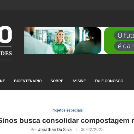
DESTAQUE EM RANKING NACIONAL...
INE
BICENTENÁRIO
SOBRE
ASSINE
FALE CONOSCO
Projetos especiais
Sinos busca consolidar compostagem n
Por
Jonathan Da Silva
06/02/2025