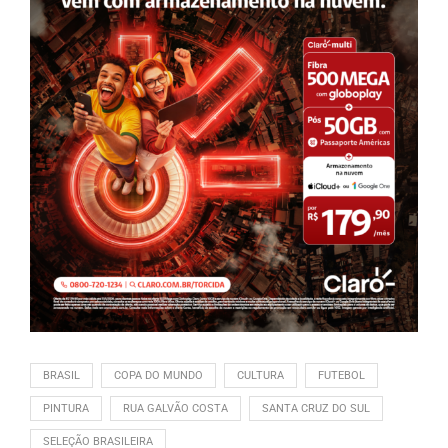
BRASIL
COPA DO MUNDO
CULTURA
FUTEBOL
PINTURA
RUA GALVÃO COSTA
SANTA CRUZ DO SUL
SELEÇÃO BRASILEIRA