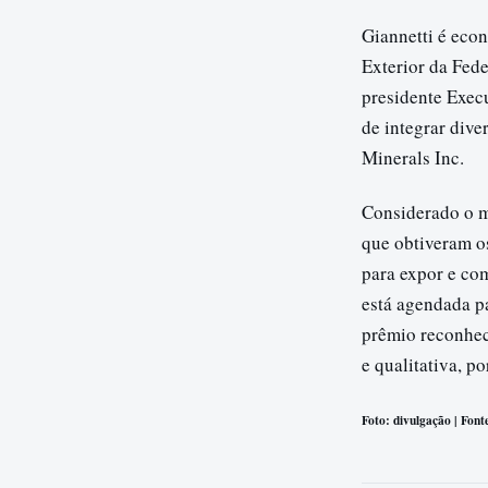
Giannetti é eco
Exterior da Fede
presidente Exec
de integrar div
Minerals Inc.
Considerado o m
que obtiveram o
para expor e com
está agendada p
prêmio reconhece
e qualitativa, p
Foto: divulgação | Fonte