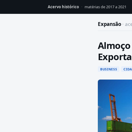
Acervo histórico
·
matérias de 2017 a 2021
Expansão
· ac
Almoço 
Export
BUSINESS
CID