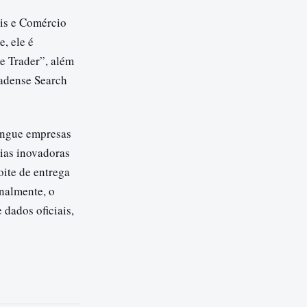
ais e Comércio
, ele é
e Trader”, além
nadense Search
ingue empresas
ias inovadoras
oite de entrega
nalmente, o
 dados oficiais,