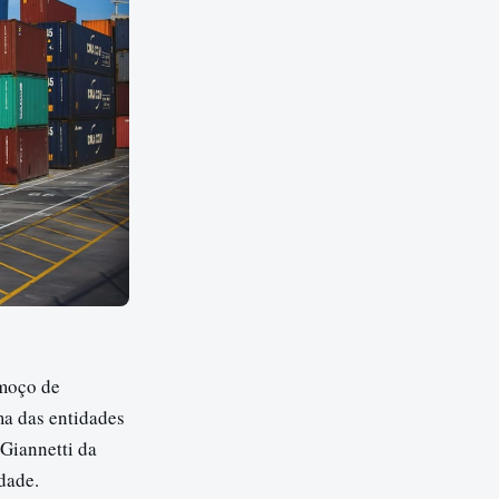
lmoço de
ma das entidades
Giannetti da
dade.