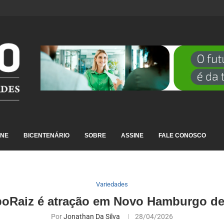
DESTAQUE EM RANKING NACIONAL...
INE
BICENTENÁRIO
SOBRE
ASSINE
FALE CONOSCO
Variedades
oRaiz é atração em Novo Hamburgo de 3
Por
Jonathan Da Silva
28/04/2026