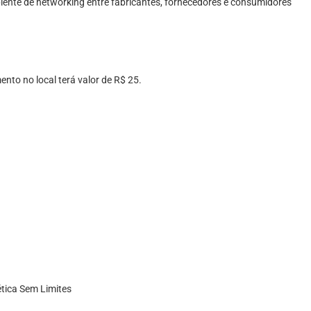
ente de networking entre fabricantes, fornecedores e consumidores
nto no local terá valor de R$ 25.
tica Sem Limites