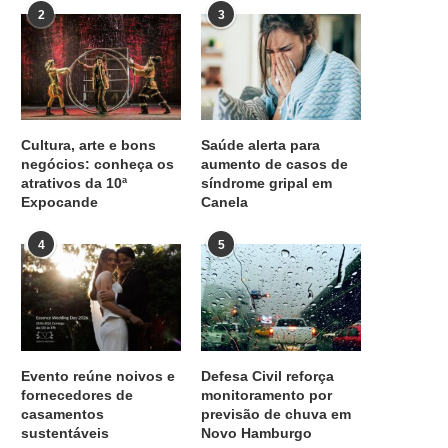
2
3
Cultura, arte e bons
Saúde alerta para
negócios: conheça os
aumento de casos de
atrativos da 10ª
síndrome gripal em
Expocande
Canela
4
5
Evento reúne noivos e
Defesa Civil reforça
fornecedores de
monitoramento por
casamentos
previsão de chuva em
sustentáveis
Novo Hamburgo