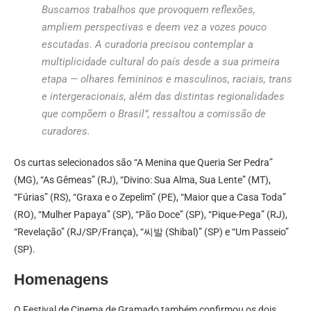
Buscamos trabalhos que provoquem reflexões,
ampliem perspectivas e deem vez a vozes pouco
escutadas. A curadoria precisou contemplar a
multiplicidade cultural do país desde a sua primeira
etapa — olhares femininos e masculinos, raciais, trans
e intergeracionais, além das distintas regionalidades
que compõem o Brasil”, ressaltou a comissão de
curadores.
Os curtas selecionados são “A Menina que Queria Ser Pedra”
(MG), “As Gêmeas” (RJ), “Divino: Sua Alma, Sua Lente” (MT),
“Fúrias” (RS), “Graxa e o Zepelim” (PE), “Maior que a Casa Toda”
(RO), “Mulher Papaya” (SP), “Pão Doce” (SP), “Pique-Pega” (RJ),
“Revelação” (RJ/SP/França), “씨발 (Shibal)” (SP) e “Um Passeio”
(SP).
Homenagens
O Festival de Cinema de Gramado também confirmou os dois