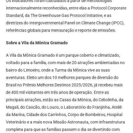
Os indicadores foram calculados a partir de metodologias
internacionalmente reconhecidas, entre elas a Protocol Corporate
Standard, da The Greenhouse Gas Protocol Initiative, e as
diretrizes do Intergovernmental Panel on Climate Change (IPCC),
referências globais para mensuração e reporte de emissões.
Sobre a Vila da Mônica Gramado
A Vila da Mônica Gramado é um parque coberto e climatizado,
voltado para a família, com mais de 20 atrações ambientadas no
bairro do Limoeiro, onde a Turma da Mônica vive as suas
aventuras. Eleito um dos 10 melhores parques de diversão do
Brasil no Prêmio Melhores Destinos 2025/2026, já recebeu mais
de 400 mil visitantes em três anos de operação. Entre as
principais atrações, estão as Casas da Mônica, do Cebolinha, da
Magali, do Cascão, do Louco, o Laboratório do Franjinha, Ateliê
da Marina, Cidade dos Carrinhos, Corpo de Bombeiros, Hospital
Veterinário e a mais nova Missão Astronauta, com infraestrutura
completa para que as famílias passem o dia se divertindo com