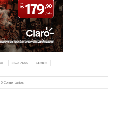
DO
SEGURANÇA
SEMURB
0 Comentários