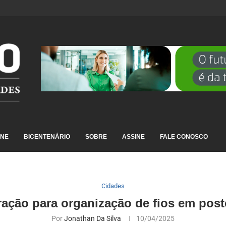
DESTAQUE EM RANKING NACIONAL...
INE
BICENTENÁRIO
SOBRE
ASSINE
FALE CONOSCO
Cidades
ração para organização de fios em pos
Por
Jonathan Da Silva
10/04/2025