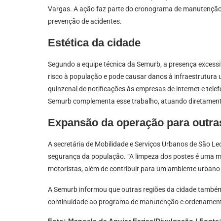
Vargas. A ação faz parte do cronograma de manutenção
prevenção de acidentes.
Estética da cidade
Segundo a equipe técnica da Semurb, a presença excessi
risco à população e pode causar danos à infraestrutura ur
quinzenal de notificações às empresas de internet e telef
Semurb complementa esse trabalho, atuando diretamente 
Expansão da operação para outra
A secretária de Mobilidade e Serviços Urbanos de São L
segurança da população. “A limpeza dos postes é uma me
motoristas, além de contribuir para um ambiente urbano m
A Semurb informou que outras regiões da cidade també
continuidade ao programa de manutenção e ordenamento
Foto: Manoela de Aguiar Farias/Divulgação | Fonte