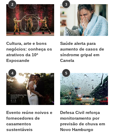
2
3
Cultura, arte e bons
Saúde alerta para
negócios: conheça os
aumento de casos de
atrativos da 10ª
síndrome gripal em
Expocande
Canela
4
5
Evento reúne noivos e
Defesa Civil reforça
fornecedores de
monitoramento por
casamentos
previsão de chuva em
sustentáveis
Novo Hamburgo