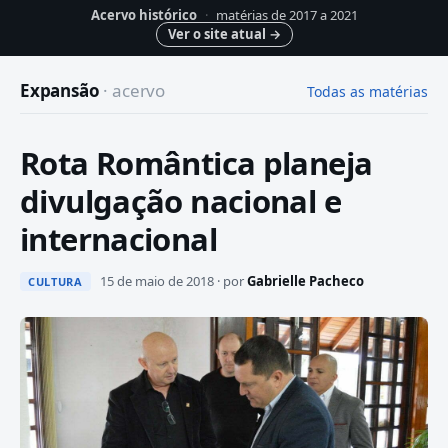
Acervo histórico
·
matérias de 2017 a 2021
Ver o site atual
→
Expansão
· acervo
Todas as matérias
Rota Romântica planeja
divulgação nacional e
internacional
15 de maio de 2018 · por
Gabrielle Pacheco
CULTURA