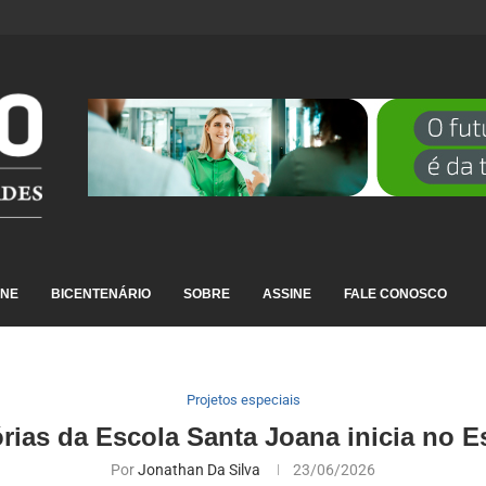
DESTAQUE EM RANKING NACIONAL...
INE
BICENTENÁRIO
SOBRE
ASSINE
FALE CONOSCO
Projetos especiais
órias da Escola Santa Joana inicia no E
Por
Jonathan Da Silva
23/06/2026