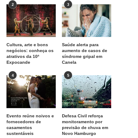
2
3
Cultura, arte e bons
Saúde alerta para
negócios: conheça os
aumento de casos de
atrativos da 10ª
síndrome gripal em
Expocande
Canela
4
5
Evento reúne noivos e
Defesa Civil reforça
fornecedores de
monitoramento por
casamentos
previsão de chuva em
sustentáveis
Novo Hamburgo