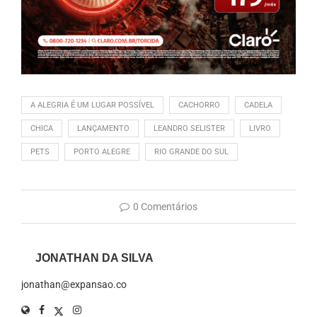
A ALEGRIA É UM LUGAR POSSÍVEL
CACHORRO
CADELA
CHICA
LANÇAMENTO
LEANDRO SELISTER
LIVRO
PETS
PORTO ALEGRE
RIO GRANDE DO SUL
0 Comentários
JONATHAN DA SILVA
jonathan@expansao.co