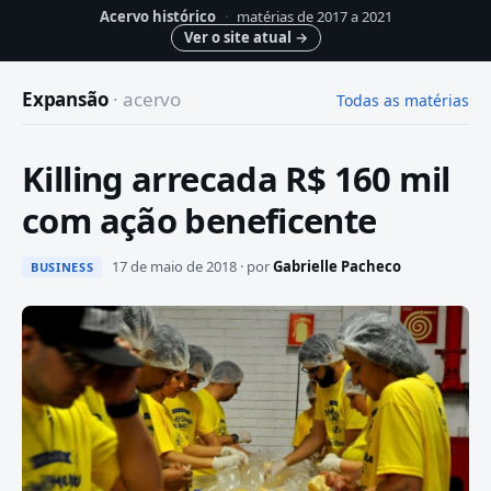
Acervo histórico
·
matérias de 2017 a 2021
Ver o site atual
→
Expansão
· acervo
Todas as matérias
Killing arrecada R$ 160 mil
com ação beneficente
17 de maio de 2018 · por
Gabrielle Pacheco
BUSINESS