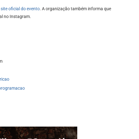
o
site oficial do evento
. A organização também informa que
al no Instagram.
om
ricao
programacao