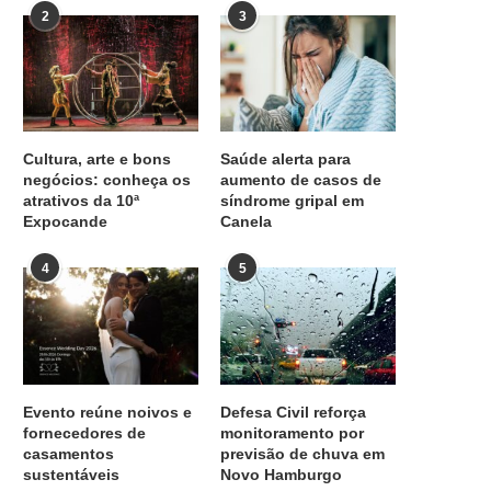
2
3
Cultura, arte e bons
Saúde alerta para
negócios: conheça os
aumento de casos de
atrativos da 10ª
síndrome gripal em
Expocande
Canela
4
5
Evento reúne noivos e
Defesa Civil reforça
fornecedores de
monitoramento por
casamentos
previsão de chuva em
sustentáveis
Novo Hamburgo