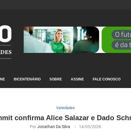
DESTAQUE EM RANKING NACIONAL...
INE
BICENTENÁRIO
SOBRE
ASSINE
FALE CONOSCO
Variedades
t confirma Alice Salazar e Dado Sch
Por
Jonathan Da Silva
14/05/2026