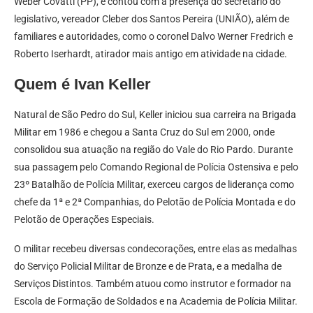
Weber Covatti (PP), e contou com a presença do secretário do
legislativo, vereador Cleber dos Santos Pereira (UNIÃO), além de
familiares e autoridades, como o coronel Dalvo Werner Fredrich e
Roberto Iserhardt, atirador mais antigo em atividade na cidade.
Quem é Ivan Keller
Natural de São Pedro do Sul, Keller iniciou sua carreira na Brigada
Militar em 1986 e chegou a Santa Cruz do Sul em 2000, onde
consolidou sua atuação na região do Vale do Rio Pardo. Durante
sua passagem pelo Comando Regional de Polícia Ostensiva e pelo
23º Batalhão de Polícia Militar, exerceu cargos de liderança como
chefe da 1ª e 2ª Companhias, do Pelotão de Polícia Montada e do
Pelotão de Operações Especiais.
O militar recebeu diversas condecorações, entre elas as medalhas
do Serviço Policial Militar de Bronze e de Prata, e a medalha de
Serviços Distintos. Também atuou como instrutor e formador na
Escola de Formação de Soldados e na Academia de Polícia Militar.