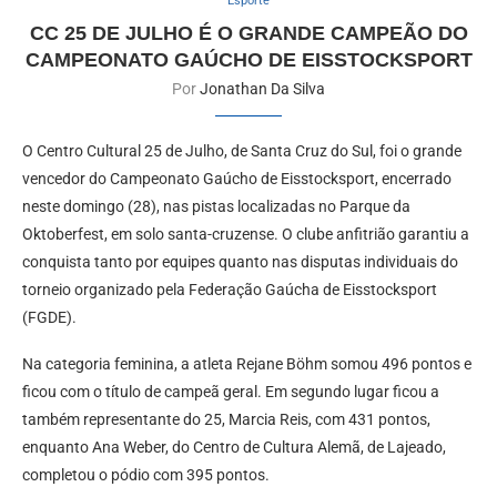
Esporte
CC 25 DE JULHO É O GRANDE CAMPEÃO DO
CAMPEONATO GAÚCHO DE EISSTOCKSPORT
Por
Jonathan Da Silva
O Centro Cultural 25 de Julho, de Santa Cruz do Sul, foi o grande
vencedor do Campeonato Gaúcho de Eisstocksport, encerrado
neste domingo (28), nas pistas localizadas no Parque da
Oktoberfest, em solo santa-cruzense. O clube anfitrião garantiu a
conquista tanto por equipes quanto nas disputas individuais do
torneio organizado pela Federação Gaúcha de Eisstocksport
(FGDE).
Na categoria feminina, a atleta Rejane Böhm somou 496 pontos e
ficou com o título de campeã geral. Em segundo lugar ficou a
também representante do 25, Marcia Reis, com 431 pontos,
enquanto Ana Weber, do Centro de Cultura Alemã, de Lajeado,
completou o pódio com 395 pontos.