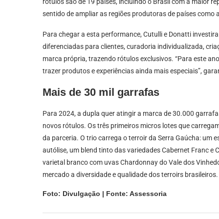
rótulos são de 19 países, incluindo o Brasil com a maior 
sentido de ampliar as regiões produtoras de países como 
Para chegar a esta performance, Cutulli e Donatti invest
diferenciadas para clientes, curadoria individualizada, c
marca própria, trazendo rótulos exclusivos. “Para este an
trazer produtos e experiências ainda mais especiais”, gar
Mais de 30 mil garrafas
Para 2024, a dupla quer atingir a marca de 30.000 garrafas
novos rótulos. Os três primeiros micros lotes que carreg
da parceria. O trio carrega o terroir da Serra Gaúcha: u
autólise, um blend tinto das variedades Cabernet Franc 
varietal branco com uvas Chardonnay do Vale dos Vinhedo
mercado a diversidade e qualidade dos terroirs brasileiros.
Foto: Divulgação | Fonte: Assessoria