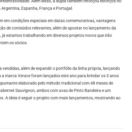
representatividade. Além disso, a dupla também reforçou esforços no
a Argentina, Espanha, França e Portugal.
iram em condições especiais em datas comemorativas, vantagens
riação de conteúdos relevantes, além de apostar no lançamento da
o, já estamos trabalhando em diversos projetos novos que irão
antem os sócios.
 vendidas, além de expandir o portfólio da linha própria, lançando
am a marca Verace foram lançados este ano para brindar os 3 anos
m espumante elaborado pelo método tradicional com 48 meses de
e Cabernet Sauvignon, ambos com uvas de Pinto Bandeira e um
s. A ideia é seguir o projeto com mais lançamentos, mostrando ao