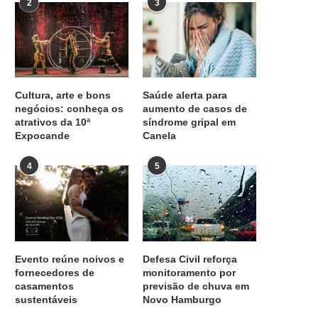
2
3
Cultura, arte e bons
Saúde alerta para
negócios: conheça os
aumento de casos de
atrativos da 10ª
síndrome gripal em
Expocande
Canela
4
5
Evento reúne noivos e
Defesa Civil reforça
fornecedores de
monitoramento por
casamentos
previsão de chuva em
sustentáveis
Novo Hamburgo