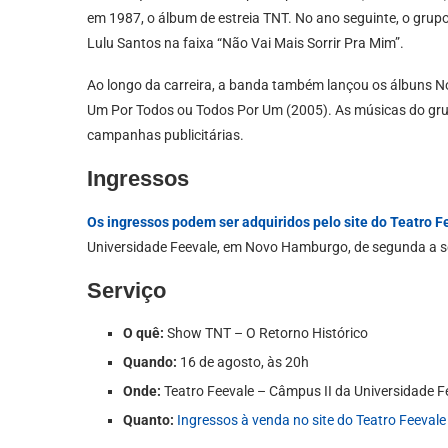
em 1987, o álbum de estreia TNT. No ano seguinte, o grup
Lulu Santos na faixa “Não Vai Mais Sorrir Pra Mim”.
Ao longo da carreira, a banda também lançou os álbuns No
Um Por Todos ou Todos Por Um (2005). As músicas do grup
campanhas publicitárias.
Ingressos
Os ingressos podem ser adquiridos pelo site do Teatro F
Universidade Feevale, em Novo Hamburgo, de segunda a sex
Serviço
O quê:
Show TNT – O Retorno Histórico
Quando:
16 de agosto, às 20h
Onde:
Teatro Feevale – Câmpus II da Universidade 
Quanto:
Ingressos à venda no site do Teatro Feevale