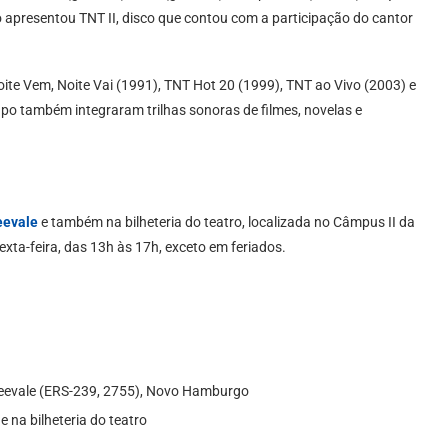
o apresentou TNT II, disco que contou com a participação do cantor
ite Vem, Noite Vai (1991), TNT Hot 20 (1999), TNT ao Vivo (2003) e
o também integraram trilhas sonoras de filmes, novelas e
eevale
e também na bilheteria do teatro, localizada no Câmpus II da
ta-feira, das 13h às 17h, exceto em feriados.
Feevale (ERS-239, 2755), Novo Hamburgo
e na bilheteria do teatro