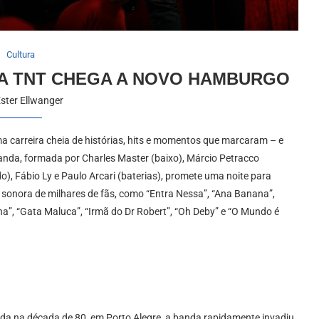
Cultura
DA TNT CHEGA A NOVO HAMBURGO
ster Ellwanger
a carreira cheia de histórias, hits e momentos que marcaram – e
anda, formada por Charles Master (baixo), Márcio Petracco
o), Fábio Ly e Paulo Arcari (baterias), promete uma noite para
 sonora de milhares de fãs, como “Entra Nessa”, “Ana Banana”,
a”, “Gata Maluca”, “Irmã do Dr Robert”, “Oh Deby” e “O Mundo é
a na década de 80, em Porto Alegre, a banda rapidamente invadiu