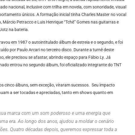
ado nacional, inclusive com trilha em novela, com sonoridade, visual
ortamento únicos. A formação inicial tinha Charles Master no vocal
o, Márcio Petracco e Luis Henrique “Tchê” Gomes nas guitarras e
 Jotz na bateria.
ravou em 1987 o autointitulado álbum de estreia e o segundo, e foi
tuído por Paulo Arcari no terceiro disco. Durante a turnê deste
ho, ele precisou se afastar, abrindo espaço para Fábio Ly. Já
ado entrou no segundo álbum, foi oficializado integrante do TNT
dos cinco álbuns, sem exceção, viraram sucessos. Seu impacto
inuam a ser tocadas e apreciadas, tanto em shows quanto em
u sua marca com um som poderoso e uma energia que
uma era. Ao longo dos anos, ajudou a moldar o cenário
ções. Quatro décadas depois, queremos expressar toda a