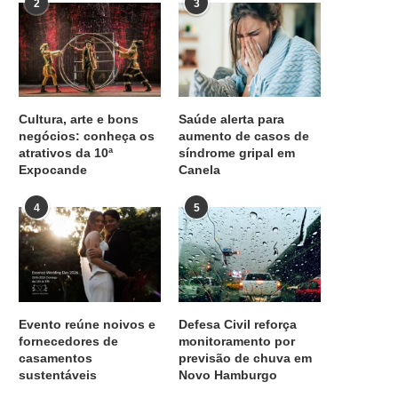
2
3
Cultura, arte e bons
Saúde alerta para
negócios: conheça os
aumento de casos de
atrativos da 10ª
síndrome gripal em
Expocande
Canela
4
5
Evento reúne noivos e
Defesa Civil reforça
fornecedores de
monitoramento por
casamentos
previsão de chuva em
sustentáveis
Novo Hamburgo