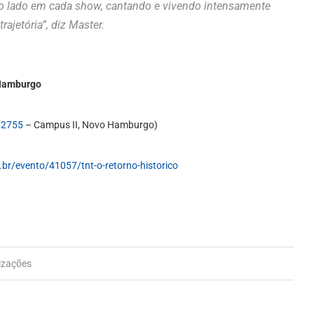
so lado em cada show, cantando e vivendo intensamente
rajetória”, diz Master.
 Hamburgo
 2755
– Campus II, Novo Hamburgo)
.br/evento/41057/tnt-o-retorno-historico
izações