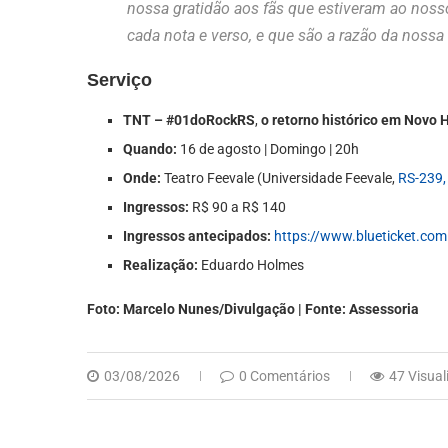
nossa gratidão aos fãs que estiveram ao nos
cada nota e verso, e que são a razão da nossa t
Serviço
TNT – #01doRockRS
,
o retorno histórico em Novo
Quando:
16 de agosto | Domingo | 20h
Onde:
Teatro Feevale (Universidade Feevale,
RS-239,
Ingressos:
R$ 90 a R$ 140
Ingressos antecipados:
https://www.blueticket.com
Realização:
Eduardo Holmes
Foto: Marcelo Nunes/Divulgação | Fonte: Assessoria
03/08/2026
0 Comentários
47 Visual