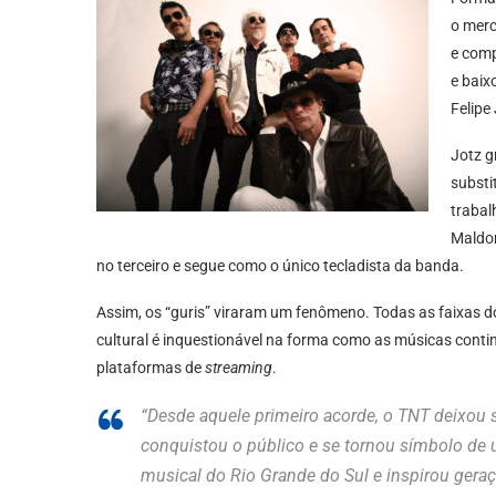
o merc
e comp
e baix
Felipe
Jotz g
substi
trabal
Maldon
no terceiro e segue como o único tecladista da banda.
Assim, os “guris” viraram um fenômeno. Todas as faixas 
cultural é inquestionável na forma como as músicas cont
plataformas de
streaming
.
“Desde aquele primeiro acorde, o TNT deixo
conquistou o público e se tornou símbolo de 
musical do Rio Grande do Sul e inspirou gera