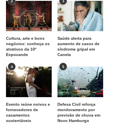
2
3
Cultura, arte e bons
Saúde alerta para
negócios: conheça os
aumento de casos de
atrativos da 10ª
síndrome gripal em
Expocande
Canela
4
5
Evento reúne noivos e
Defesa Civil reforça
fornecedores de
monitoramento por
casamentos
previsão de chuva em
sustentáveis
Novo Hamburgo