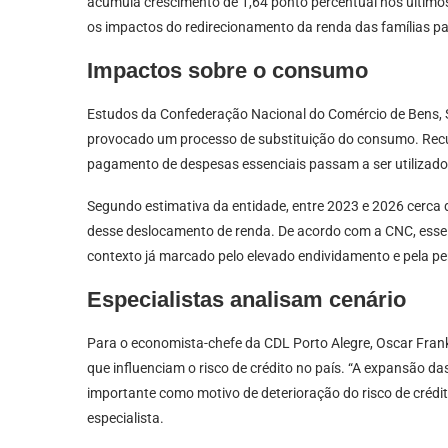
acumula crescimento de 1,64 ponto percentual nos últimos
os impactos do redirecionamento da renda das famílias p
Impactos sobre o consumo
Estudos da Confederação Nacional do Comércio de Bens, S
provocado um processo de substituição do consumo. Recu
pagamento de despesas essenciais passam a ser utilizado
Segundo estimativa da entidade, entre 2023 e 2026 cerca de
desse deslocamento de renda. De acordo com a CNC, ess
contexto já marcado pelo elevado endividamento e pela per
Especialistas analisam cenário
Para o economista-chefe da CDL Porto Alegre, Oscar Frank,
que influenciam o risco de crédito no país. “A expansão d
importante como motivo de deterioração do risco de crédi
especialista.