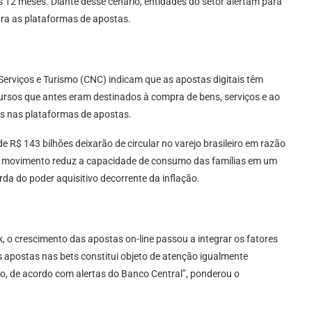
 12 meses. Diante desse cenário, entidades do setor alertam para
ara as plataformas de apostas.
erviços e Turismo (CNC) indicam que as apostas digitais têm
rsos que antes eram destinados à compra de bens, serviços e ao
s nas plataformas de apostas.
 R$ 143 bilhões deixarão de circular no varejo brasileiro em razão
e movimento reduz a capacidade de consumo das famílias em um
da do poder aquisitivo decorrente da inflação.
 o crescimento das apostas on-line passou a integrar os fatores
as apostas nas bets constitui objeto de atenção igualmente
to, de acordo com alertas do Banco Central”, ponderou o