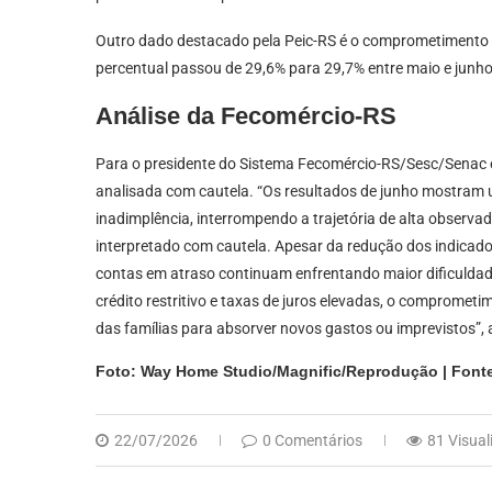
Outro dado destacado pela Peic-RS é o comprometimento m
percentual passou de 29,6% para 29,7% entre maio e junh
Análise da Fecomércio-RS
Para o presidente do Sistema Fecomércio-RS/Sesc/Senac e 
analisada com cautela. “Os resultados de junho mostram 
inadimplência, interrompendo a trajetória de alta observ
interpretado com cautela. Apesar da redução dos indica
contas em atraso continuam enfrentando maior dificuldad
crédito restritivo e taxas de juros elevadas, o comprome
das famílias para absorver novos gastos ou imprevistos”, 
Foto: Way Home Studio/Magnific/Reprodução | Fonte
22/07/2026
0 Comentários
81 Visual