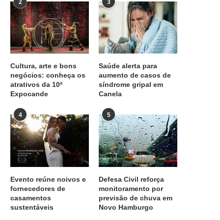
2
3
Cultura, arte e bons
Saúde alerta para
negócios: conheça os
aumento de casos de
atrativos da 10ª
síndrome gripal em
Expocande
Canela
4
5
Evento reúne noivos e
Defesa Civil reforça
fornecedores de
monitoramento por
casamentos
previsão de chuva em
sustentáveis
Novo Hamburgo