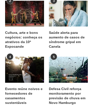
2
3
Cultura, arte e bons
Saúde alerta para
negócios: conheça os
aumento de casos de
atrativos da 10ª
síndrome gripal em
Expocande
Canela
4
5
Evento reúne noivos e
Defesa Civil reforça
fornecedores de
monitoramento por
casamentos
previsão de chuva em
sustentáveis
Novo Hamburgo