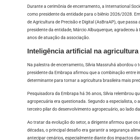
Durante a cerimônia de encerramento, a International Soc
como presidente da entidade para o biênio 2026/2028. Em s
de Agricultura de Precisão e Digital (AsBraAP), que passa
presidente da entidade, Márcio Albuquerque, agradeceu à I
anos de atuação da associação.
Inteligência artificial na agricultura
Na palestra de encerramento, Silvia Massruhá abordou o tema
presidente da Embrapa afirmou que a combinação entre intel
determinante para tornar a agricultura brasileira mais predi
Pesquisadora da Embrapa há 36 anos, Silvia relembrou que, 
agropecuária era questionada. Segundo a especialista, o 
terceiro pilar do desenvolvimento agropecuário, ao lado d
Ao tratar da evolução do setor, a dirigente afirmou que os
décadas, o principal desafio era garantir a segurança alim
antecipar cenários, especialmente diante dos impactos das