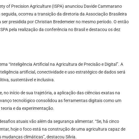
iety of Precision Agriculture (ISPA) anunciou Davide Cammarano
eguida, ocorreu a transição da diretoria da Associação Brasileira
 a ser presidida por Christian Bredemeier no mesmo período. O então
SPA pela realização da conferência no Brasil e destacou os dez
 “Inteligência Artificial na Agricultura de Precisão e Digital”. A
igência artificial, conectividade e uso estratégico de dados será
tiva, sustentável e inclusiva.
no início de sua trajetória, a aplicação das ciências exatas na
avanço tecnológico consolidou as ferramentas digitais como um
a teoria e da experimentação.
 desafios atuais vão além da segurança alimentar. “Se, há cinco
entar, hoje o foco está na construção de uma agricultura capaz de
 mudanças climáticas”, destacou Silvia.