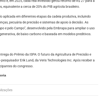
o e, em 2025, cada real investido gerou retorno de R$ 27 para a
 equivalente a cerca de 20% do PIB agrícola brasileiro.
endo aplicada em diferentes etapas da cadeia produtiva, incluindo
nças, pecuária de precisão e sistemas de apoio à decisão. As
mpo e pelo Campo”, desenvolvido pela Embrapa para ampliar o uso
 regenerativa, de baixo carbono e baseada em modelos preditivos.
ega do Prêmio da ISPA: O futuro da Agricultura de Precisão e
o pesquisador Erik Lund, da Veris Technologies Inc. Após receber a
icipantes do congresso.
oria
alizações