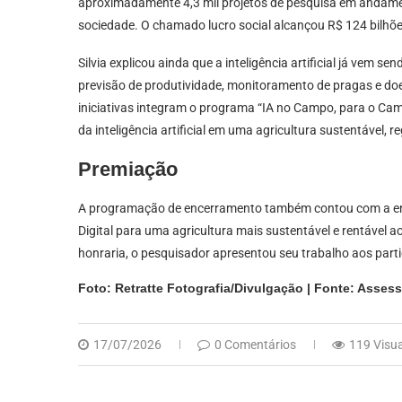
aproximadamente 4,3 mil projetos de pesquisa em andament
sociedade. O chamado lucro social alcançou R$ 124 bilhões,
Silvia explicou ainda que a inteligência artificial já vem s
previsão de produtividade, monitoramento de pragas e doe
iniciativas integram o programa “IA no Campo, para o Ca
da inteligência artificial em uma agricultura sustentável,
Premiação
A programação de encerramento também contou com a entr
Digital para uma agricultura mais sustentável e rentável a
honraria, o pesquisador apresentou seu trabalho aos part
Foto: Retratte Fotografia/Divulgação | Fonte: Assess
17/07/2026
0 Comentários
119 Visu