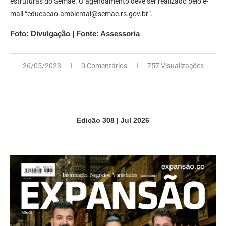
estruturas do Semae. O agendamento deve ser realizado pelo e-
mail “
educacao.ambiental@semae.rs.gov.br
”.
Foto: Divulgação | Fonte: Assessoria
26/05/2023
0 Comentários
757 Visualizações
Edição 308 | Jul 2026