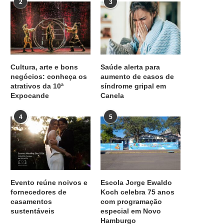
2
3
Cultura, arte e bons
Saúde alerta para
negócios: conheça os
aumento de casos de
atrativos da 10ª
síndrome gripal em
Expocande
Canela
4
5
Evento reúne noivos e
Escola Jorge Ewaldo
fornecedores de
Koch celebra 75 anos
casamentos
com programação
sustentáveis
especial em Novo
Hamburgo