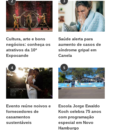
2
3
Cultura, arte e bons
Saúde alerta para
negócios: conheça os
aumento de casos de
atrativos da 10ª
síndrome gripal em
Expocande
Canela
4
5
Evento reúne noivos e
Escola Jorge Ewaldo
fornecedores de
Koch celebra 75 anos
casamentos
com programação
sustentáveis
especial em Novo
Hamburgo