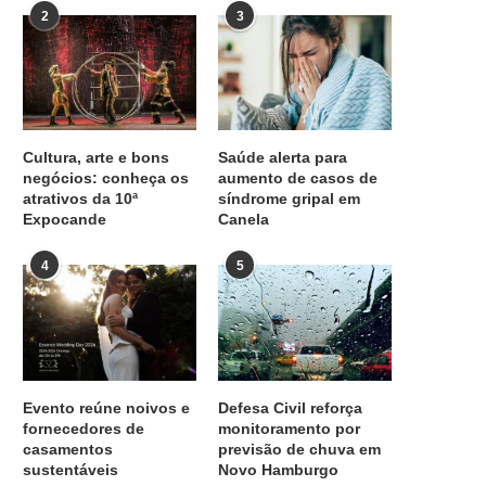
2
3
Cultura, arte e bons
Saúde alerta para
negócios: conheça os
aumento de casos de
atrativos da 10ª
síndrome gripal em
Expocande
Canela
4
5
Evento reúne noivos e
Defesa Civil reforça
fornecedores de
monitoramento por
casamentos
previsão de chuva em
sustentáveis
Novo Hamburgo