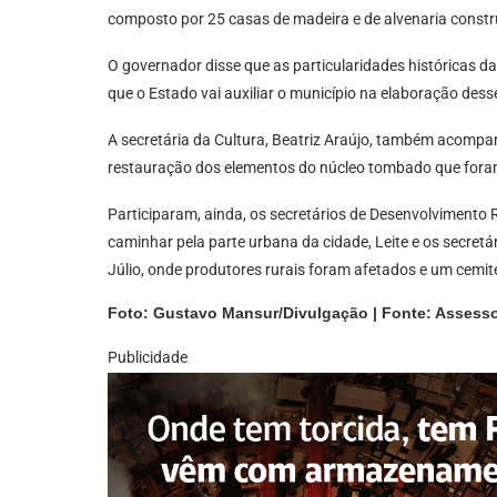
composto por 25 casas de madeira e de alvenaria construí
O governador disse que as particularidades históricas d
que o Estado vai auxiliar o município na elaboração des
A secretária da Cultura, Beatriz Araújo, também acompanh
restauração dos elementos do núcleo tombado que fora
Participaram, ainda, os secretários de Desenvolvimento R
caminhar pela parte urbana da cidade, Leite e os secretár
Júlio, onde produtores rurais foram afetados e um cemité
Foto: Gustavo Mansur/Divulgação | Fonte: Assesso
Publicidade