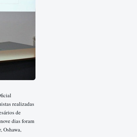
ficial
istas realizadas
esários de
 nove dias foram
r, Oshawa,