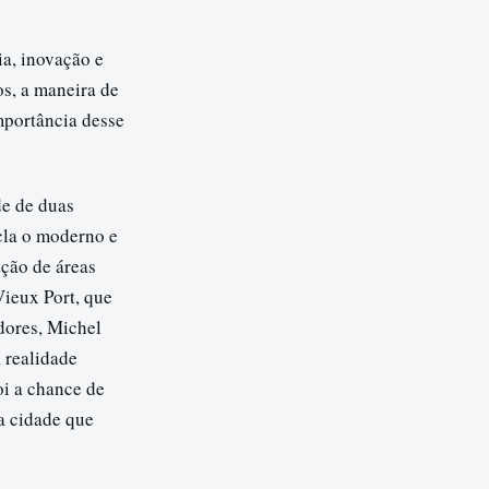
ia, inovação e
os, a maneira de
importância desse
de de duas
cla o moderno e
ação de áreas
Vieux Port, que
adores, Michel
 realidade
oi a chance de
na cidade que