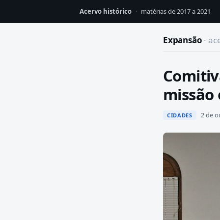
Acervo histórico
·
matérias de 2017 a 2021
Expansão
· ac
Comitiv
missão 
2 de o
CIDADES