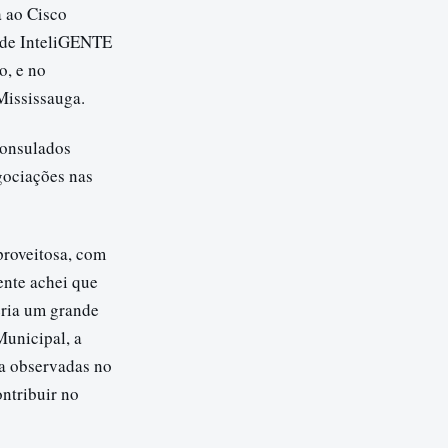
a ao Cisco
ade InteliGENTE
o, e no
Mississauga.
consulados
gociações nas
proveitosa, com
ente achei que
eria um grande
Municipal, a
a observadas no
ntribuir no