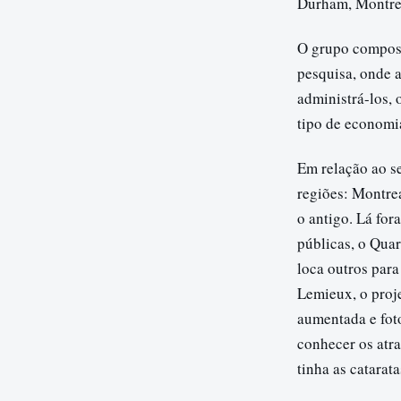
Durham, Montrea
O grupo composto
pesquisa, onde a
administrá-los, 
tipo de economi
Em relação ao s
regiões: Montre
o antigo. Lá fo
públicas, o Quar
loca outros para
Lemieux, o proje
aumentada e foto
conhecer os atra
tinha as catarat