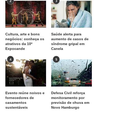
2
3
Cultura, arte e bons
Saúde alerta para
negócios: conheça os
aumento de casos de
atrativos da 10ª
síndrome gripal em
Expocande
Canela
4
5
Evento reúne noivos e
Defesa Civil reforça
fornecedores de
monitoramento por
casamentos
previsão de chuva em
sustentáveis
Novo Hamburgo