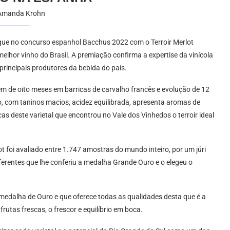
Amanda Krohn
que no concurso espanhol Bacchus 2022 com o Terroir Merlot
lhor vinho do Brasil. A premiação confirma a expertise da vinícola
 principais produtores da bebida do país.
m de oito meses em barricas de carvalho francês e evolução de 12
, com taninos macios, acidez equilibrada, apresenta aromas de
cas deste varietal que encontrou no Vale dos Vinhedos o terroir ideal
t foi avaliado entre 1.747 amostras do mundo inteiro, por um júri
iferentes que lhe conferiu a medalha Grande Ouro e o elegeu o
medalha de Ouro e que oferece todas as qualidades desta que é a
utas frescas, o frescor e equilíbrio em boca.