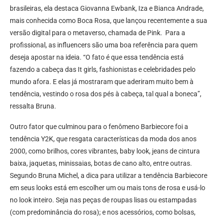
brasileiras, ela destaca Giovanna Ewbank, Iza e Bianca Andrade,
mais conhecida como Boca Rosa, que lançou recentemente a sua
versão digital para o metaverso, chamada de Pink. Para a
profissional, as influencers são uma boa referência para quem
deseja apostar na ideia. “O fato é que essa tendência está
fazendo a cabeça das It girls, fashionistas e celebridades pelo
mundo afora. E elas já mostraram que aderiram muito bem à
tendência, vestindo o rosa dos pés à cabeça, tal qual a boneca”,
ressalta Bruna.
Outro fator que culminou para o fenômeno Barbiecore foi a
tendência Y2K, que resgata características da moda dos anos
2000, como brilhos, cores vibrantes, baby look, jeans de cintura
baixa, jaquetas, minissaias, botas de cano alto, entre outras.
Segundo Bruna Michel, a dica para utilizar a tendência Barbiecore
em seus looks está em escolher um ou mais tons de rosa e usá-lo
no look inteiro. Seja nas peças de roupas lisas ou estampadas
(com predominância do rosa); e nos acessórios, como bolsas,