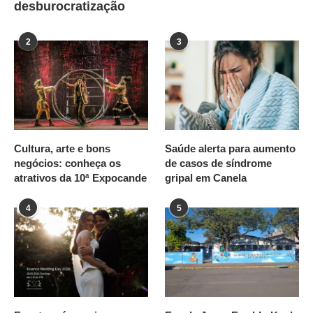
desburocratização
2
3
Cultura, arte e bons
Saúde alerta para aumento
negócios: conheça os
de casos de síndrome
atrativos da 10ª Expocande
gripal em Canela
4
5