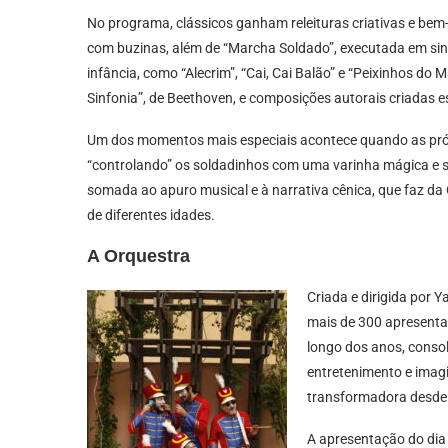
No programa, clássicos ganham releituras criativas e be
com buzinas, além de “Marcha Soldado”, executada em sin
infância, como “Alecrim”, “Cai, Cai Balão” e “Peixinhos 
Sinfonia”, de Beethoven, e composições autorais criadas
Um dos momentos mais especiais acontece quando as próp
“controlando” os soldadinhos com uma varinha mágica e se
somada ao apuro musical e à narrativa cênica, que faz da
de diferentes idades.
A Orquestra
Criada e dirigida por 
mais de 300 apresentaç
longo dos anos, conso
entretenimento e imagi
transformadora desde 
A apresentação do dia