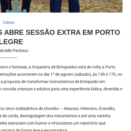
Cultura
 ABRE SESSÃO EXTRA EM PORTO
LEGRE
brielle Pacheco
atro e fantasia, a Orquestra de Brinquedos
está de volta a Porto
sentações acontecem no dia 1º de agosto (sábado), às 15h e 17h, no
 a proposta de transformar instrumentos de brinquedo em
convida crianças e adultos para uma experiência lúdica, divertida e
ena cinco soldadinhos de chumbo — Abacaxi, Veterano, Grandão,
ta de corda, desregulagem dos mecanismos e até uma varinha
 eles executam com humor e virtuosismo um repertório que
a música de forma leve e encantadora.