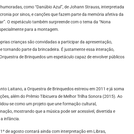
m-humoradas, como “Danúbio Azul”, de Johann Strauss, interpretada
cronia por sinos, e canções que fazem parte da memória afetiva da
do Mar”. O espetáculo também surpreende com o tema da “Nona
 especialmente para a montagem.
rias crianças são convidadas a participar da apresentação,
 tornando parte da brincadeira. É justamente essa interação,
 Orquestra de Brinquedos um espetáculo capaz de envolver públicos
Yanto Laitano, a Orquestra de Brinquedos estreou em 2011 e já soma
ões, além do Prêmio Tibicuera de Melhor Trilha Sonora (2015). Ao
lidou-se como um projeto que une formação cultural,
nação, mostrando que a música pode ser acessível, divertida e
a infância.
 1º de agosto contará ainda com interpretação em Libras,