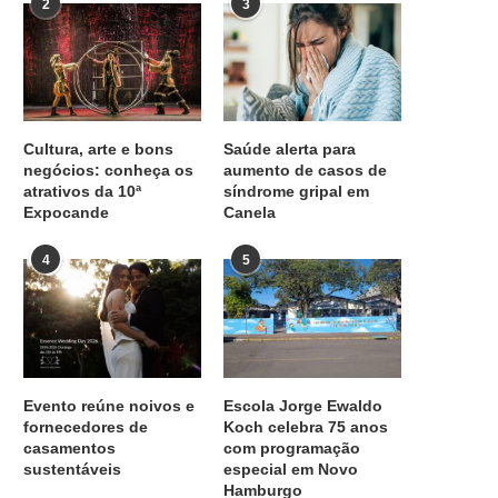
2
3
Cultura, arte e bons
Saúde alerta para
negócios: conheça os
aumento de casos de
atrativos da 10ª
síndrome gripal em
Expocande
Canela
4
5
Evento reúne noivos e
Escola Jorge Ewaldo
fornecedores de
Koch celebra 75 anos
casamentos
com programação
sustentáveis
especial em Novo
Hamburgo