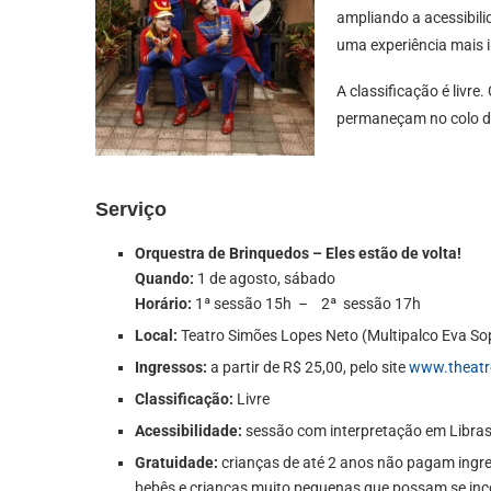
ampliando a acessibil
uma experiência mais i
A classificação é livr
permaneçam no colo d
Serviço
Orquestra de Brinquedos – Eles estão de volta!
Quando:
1 de agosto, sábado
Horário:
1ª sessão 15h – 2ª sessão 17h
Local:
Teatro Simões Lopes Neto (Multipalco Eva So
Ingressos:
a partir de R$ 25,00, pelo site
www.theatr
Classificação:
Livre
Acessibilidade:
sessão com interpretação em Libra
Gratuidade:
crianças de até 2 anos não pagam ingre
bebês e crianças muito pequenas que possam se inc