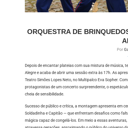
ORQUESTRA DE BRINQUEDOS
A
Por
Ga
Depois de encantar plateias com sua mistura de música, te
Alegre e acaba de abrir uma sessão extra às 17h. As apre
Teatro Simões Lopes Neto, no Multipalco Eva Sopher. Com
protagonistas de um concerto surpreendente, o espetáculo 
cheia de sensibilidade.
Sucesso de público e crítica, a montagem apresenta em c
Soldadinha e Capitão — que enfrentam desafios como fal
mágica capaz de congelá-los. Em meio a essas aventuras,
atravessa gerações, aproximando o público do universo d