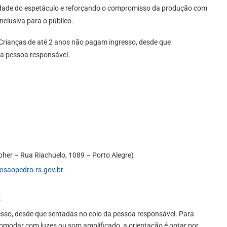
idade do espetáculo e reforçando o compromisso da produção com
nclusiva para o público.
e. Crianças de até 2 anos não pagam ingresso, desde que
a pessoa responsável.
pher – Rua Riachuelo, 1089 – Porto Alegre)
osaopedro.rs.gov.br
s
sso, desde que sentadas no colo da pessoa responsável. Para
omodar com luzes ou som amplificado, a orientação é optar por