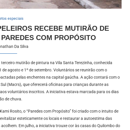
etos especiais
APELEIROS RECEBE MUTIRÃO DE
 PAREDES COM PROPÓSITO
nathan Da Silva
u terceiro mutirão de pintura na Vila Santa Terezinha, conhecida
31 de agosto e 1º de setembro. Voluntários se reunirão com o
mpactadas pelas enchentes na capital gaúcha. A ação contará com o
ul (Macrs), que oferecerá oficinas para crianças durante as
os voluntários inscritos. A iniciativa estava marcada para os dias
são de chuva.
 Kami Rosito, o “Paredes com Propósito” foi criado com o intuito de
evitalizar esteticamente os locais e restaurar a autoestima das
colhem. Em julho, a iniciativa trouxe cor às casas do Quilombo do