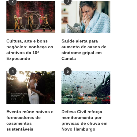
2
3
Cultura, arte e bons
Saúde alerta para
negócios: conheça os
aumento de casos de
atrativos da 10ª
síndrome gripal em
Expocande
Canela
4
5
Evento reúne noivos e
Defesa Civil reforça
fornecedores de
monitoramento por
casamentos
previsão de chuva em
sustentáveis
Novo Hamburgo