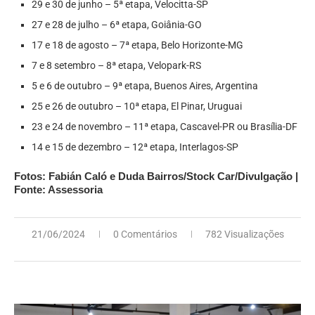
29 e 30 de junho – 5ª etapa, Velocitta-SP
27 e 28 de julho – 6ª etapa, Goiânia-GO
17 e 18 de agosto – 7ª etapa, Belo Horizonte-MG
7 e 8 setembro – 8ª etapa, Velopark-RS
5 e 6 de outubro – 9ª etapa, Buenos Aires, Argentina
25 e 26 de outubro – 10ª etapa, El Pinar, Uruguai
23 e 24 de novembro – 11ª etapa, Cascavel-PR ou Brasília-DF
14 e 15 de dezembro – 12ª etapa, Interlagos-SP
Fotos: Fabián Caló e Duda Bairros/Stock Car/Divulgação |
Fonte: Assessoria
21/06/2024
0 Comentários
782 Visualizações