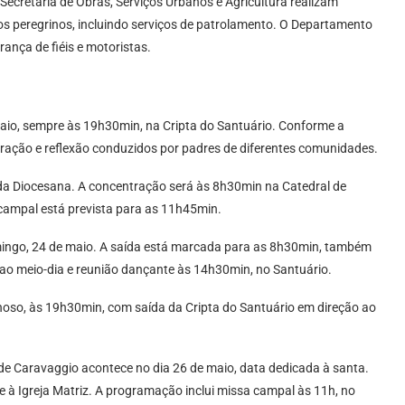
Secretaria de Obras, Serviços Urbanos e Agricultura realizam
s peregrinos, incluindo serviços de patrolamento. O Departamento
ança de fiéis e motoristas.
maio, sempre às 19h30min, na Cripta do Santuário. Conforme a
ção e reflexão conduzidos por padres de diferentes comunidades.
da Diocesana. A concentração será às 8h30min na Catedral de
 campal está prevista para as 11h45min.
omingo, 24 de maio. A saída está marcada para as 8h30min, também
 ao meio-dia e reunião dançante às 14h30min, no Santuário.
inoso, às 19h30min, com saída da Cripta do Santuário em direção ao
e Caravaggio acontece no dia 26 de maio, data dedicada à santa.
e à Igreja Matriz. A programação inclui missa campal às 11h, no