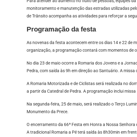
Para atender ao aumento no fluxo de pessoas, equipes da 
monitoramento e manutenção das estradas utilizadas pelo
de Trânsito acompanha as atividades para reforçar a segur
Programação da festa
As novenas da festa acontecem entre os dias 14 e 22 de 
organização, a programação contará com momentos de ora
No dia 23 de maio ocorre a Romaria dos Jovens e a Jorna
Pedra, com saída às 9h em direção ao Santuário. A missa
A Romaria Motorizada e de Ciclistas será realizada no d
a partir da Catedral de Pedra. A programação inclui missa
Na segunda-feira, 25 de maio, será realizado o Terço Lum
Monumento da Prece.
O encerramento da 66ª Festa em Honra a Nossa Senhora d
A tradicional Romaria a Pé terá saída às 8h30min em frent