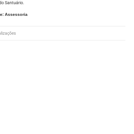
do Santuário.
te: Assessoria
alizações