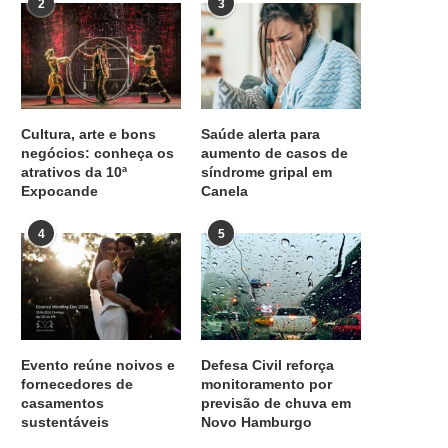
2
3
Cultura, arte e bons
Saúde alerta para
negócios: conheça os
aumento de casos de
atrativos da 10ª
síndrome gripal em
Expocande
Canela
4
5
Evento reúne noivos e
Defesa Civil reforça
fornecedores de
monitoramento por
casamentos
previsão de chuva em
sustentáveis
Novo Hamburgo