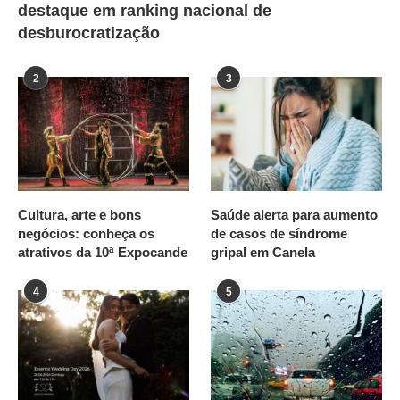
destaque em ranking nacional de
desburocratização
2
3
Cultura, arte e bons
Saúde alerta para aumento
negócios: conheça os
de casos de síndrome
atrativos da 10ª Expocande
gripal em Canela
4
5