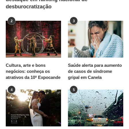
desburocratização
2
3
Cultura, arte e bons
Saúde alerta para aumento
negócios: conheça os
de casos de síndrome
atrativos da 10ª Expocande
gripal em Canela
4
5