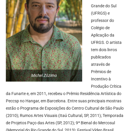
Grande do Sul
(UFRGS) e
professor do
Colégio de
Aplicação da
UFRGS. O artista
tem dois livros
publicados
através de
Prêmios de
Michel Zózimo
Incentivo à
Produção Crítica
da Funarte e, em 2011, recebeu o Prêmio Residência Artística do
Peccsp no Hangar, em Barcelona. Entre suas principais mostras
estão o Programa de Exposições do Centro Cultural de São Paulo
(2010); Rumos Artes Visuais (Itaú Cultural, SP, 2011); Temporada
de Projetos Paço das Artes (SP, 2012); 9ª Bienal do Mercosul
(Memorial do Rio Grande do Sul, 2013); Festival Vídeo Brasil