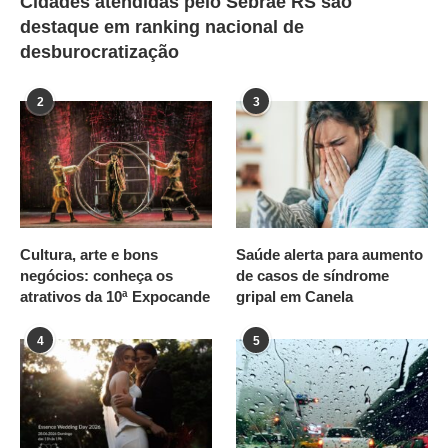
Cidades atendidas pelo Sebrae RS são
destaque em ranking nacional de
desburocratização
2
3
Cultura, arte e bons
Saúde alerta para aumento
negócios: conheça os
de casos de síndrome
atrativos da 10ª Expocande
gripal em Canela
4
5