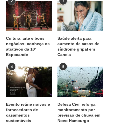
2
3
Cultura, arte e bons
Saúde alerta para
negócios: conheça os
aumento de casos de
atrativos da 10ª
síndrome gripal em
Expocande
Canela
4
5
Evento reúne noivos e
Defesa Civil reforça
fornecedores de
monitoramento por
casamentos
previsão de chuva em
sustentáveis
Novo Hamburgo